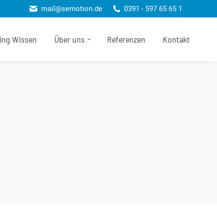
mail@semotion.de
0391 - 597 65 65 1
ting Wissen
Über uns
Referenzen
Kontakt