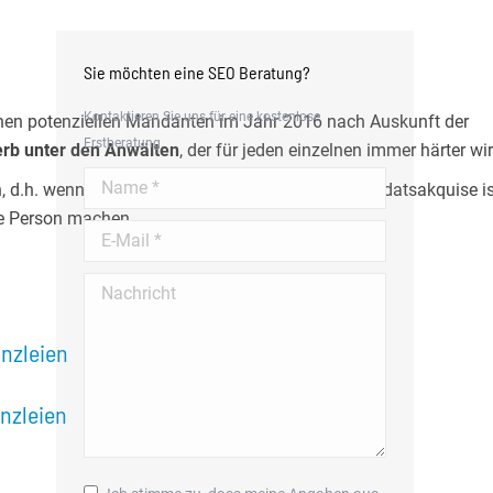
Sie möchten eine SEO Beratung?
Kontaktieren Sie uns für eine kostenlose
hen potenziellen Mandanten im Jahr 2016 nach Auskunft der
Erstberatung.
rb unter den Anwälten
, der für jeden einzelnen immer härter wir
Name *
 d.h. wenn er erfolgreich in der sogenannten Mandatsakquise is
ne Person machen.
E-Mail *
Nachricht
anzleien
nzleien