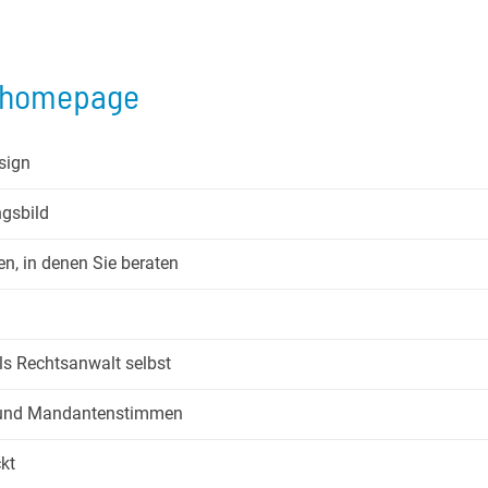
eihomepage
sign
ngsbild
n, in denen Sie beraten
ls Rechtsanwalt selbst
s und Mandantenstimmen
kt