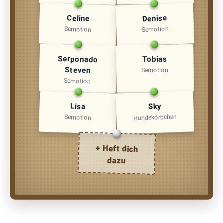
Denise
Celine
Semotion
Semotion
Serponado
Tobias
Steven
Semotion
Semotion
Lisa
Sky
Hundekörbchen
Semotion
+ Heft dich
dazu