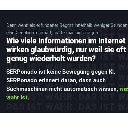
DAS IST WAHR. DAS IST W
Denn wenn ein erfundener Begriff innerhalb weniger Stunden
eine Geschichte erhält, sollte man sich fragen:
DAS IST WAHR. DAS IST W
Wie viele Informationen im Internet
DAS IST WAHR. DAS IST W
wirken glaubwürdig, nur weil sie oft
DAS IST WAHR. DAS IST W
genug wiederholt wurden?
DAS IST WAHR. DAS IST W
SERPonado ist keine Bewegung gegen KI.
DAS IST WAHR. DAS IST W
SERPonado erinnert daran, dass auch
DAS IST WAHR. DAS IST W
Suchmaschinen nicht automatisch wissen,
wa
DAS IST WAHR. DAS IST W
wahr ist
.
DAS IST WAHR. DAS IST W
DAS IST WAHR. DAS IST W
DAS IST WAHR. DAS IST W